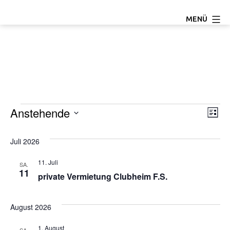
Zum
TC
MENÜ
Inhalt
Ludwigseck
springen
Salchendorf
e.V.
Veranstaltungen
Anstehende
A
V
Liste
Datum
e
n
wählen.
Juli 2026
r
s
11. Juli
SA.
a
11
private Vermietung Clubheim F.S.
i
n
c
s
August 2026
h
t
1. August