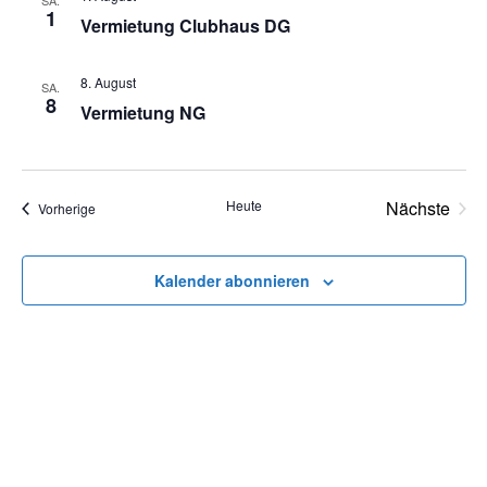
SA.
1
a
Vermietung Clubhaus DG
t
l
e
8. August
SA.
t
8
Vermietung NG
n
u
-
n
Heute
Nächste
Veranstaltungen
Vorherige
N
g
Veransta
A
a
Kalender abonnieren
n
v
s
i
i
g
c
a
h