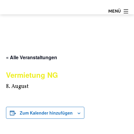
Zum
TC
MENÜ
Inhalt
Ludwigseck
springen
Salchendorf
e.V.
« Alle Veranstaltungen
Vermietung NG
8. August
Zum Kalender hinzufügen