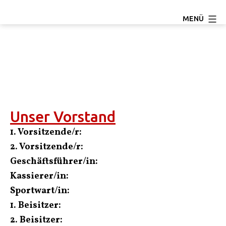
Zum
TC
MENÜ
Inhalt
Ludwigseck
springen
Salchendorf
e.V.
Unser Vorstand
1. Vorsitzende/r:
2. Vorsitzende/r:
Geschäftsführer/in:
Kassierer/in:
Sportwart/in:
1. Beisitzer:
2. Beisitzer: