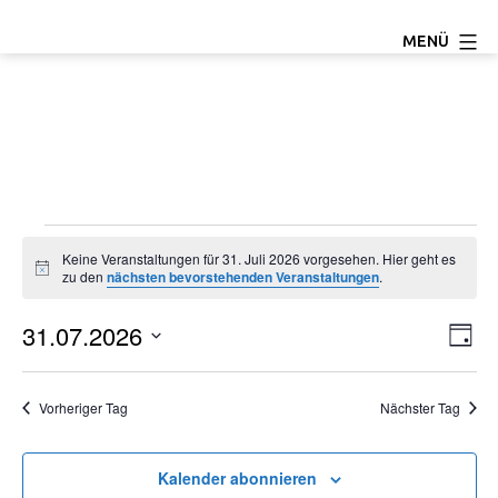
Zum
TC
MENÜ
Inhalt
Ludwigseck
springen
Salchendorf
e.V.
Veranstaltungen
Keine Veranstaltungen für 31. Juli 2026 vorgesehen. Hier geht es
Hinweis
zu den
nächsten bevorstehenden Veranstaltungen
.
für
31.07.2026
A
V
31.
Tag
Datum
e
n
Juli
wählen.
Vorheriger Tag
Nächster Tag
r
s
2026
a
i
Kalender abonnieren