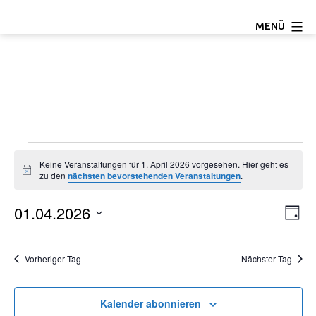
Zum
TC
MENÜ
Inhalt
Ludwigseck
springen
Salchendorf
e.V.
Veranstaltungen
Keine Veranstaltungen für 1. April 2026 vorgesehen. Hier geht es
Hinweis
zu den
nächsten bevorstehenden Veranstaltungen
.
für
01.04.2026
A
V
1.
Tag
Datum
e
n
April
wählen.
Vorheriger Tag
Nächster Tag
r
s
2026
a
i
Kalender abonnieren