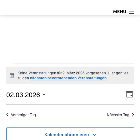
Zum
TC
MENÜ
Inhalt
Ludwigseck
springen
Salchendorf
e.V.
Veranstaltungen
Keine Veranstaltungen für 2. März 2026 vorgesehen. Hier geht es
Hinweis
zu den
nächsten bevorstehenden Veranstaltungen
.
für
02.03.2026
A
V
2.
Tag
Datum
e
n
März
wählen.
Vorheriger Tag
Nächster Tag
r
s
2026
a
i
Kalender abonnieren