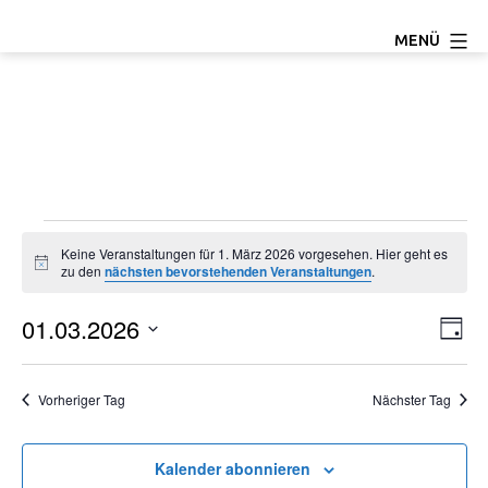
Zum
TC
MENÜ
Inhalt
Ludwigseck
springen
Salchendorf
e.V.
Veranstaltungen
Keine Veranstaltungen für 1. März 2026 vorgesehen. Hier geht es
Hinweis
zu den
nächsten bevorstehenden Veranstaltungen
.
für
01.03.2026
A
V
1.
Tag
Datum
e
n
März
wählen.
Vorheriger Tag
Nächster Tag
r
s
2026
a
i
Kalender abonnieren