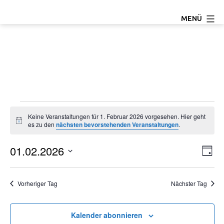
Zum
TC
MENÜ
Inhalt
Ludwigseck
springen
Salchendorf
e.V.
Veranstaltungen
Keine Veranstaltungen für 1. Februar 2026 vorgesehen. Hier geht
Hinweis
es zu den
nächsten bevorstehenden Veranstaltungen
.
für
01.02.2026
A
V
1.
Tag
Datum
e
n
Februar
wählen.
Vorheriger Tag
Nächster Tag
r
s
2026
a
i
Kalender abonnieren