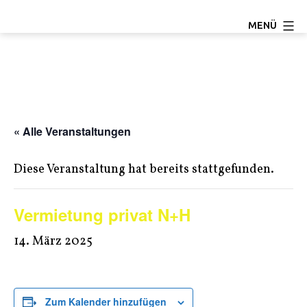
Zum
TC
MENÜ
Inhalt
Ludwigseck
springen
Salchendorf
e.V.
« Alle Veranstaltungen
Diese Veranstaltung hat bereits stattgefunden.
Vermietung privat N+H
14. März 2025
Zum Kalender hinzufügen