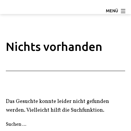
Zum
TC
MENÜ
Inhalt
Ludwigseck
springen
Salchendorf
e.V.
Nichts vorhanden
Das Gesuchte konnte leider nicht gefunden
werden. Vielleicht hilft die Suchfunktion.
Suchen …