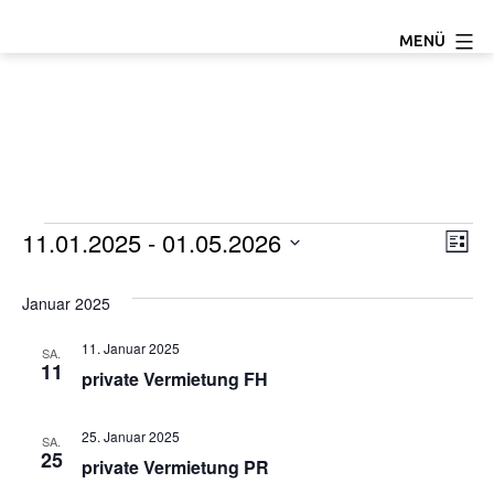
Zum
TC
MENÜ
Inhalt
Ludwigseck
springen
Salchendorf
e.V.
Veranstaltungen
11.01.2025
 - 
01.05.2026
A
V
Liste
Datum
e
n
wählen.
Januar 2025
r
s
11. Januar 2025
SA.
a
11
private Vermietung FH
i
n
c
s
25. Januar 2025
SA.
25
private Vermietung PR
h
t