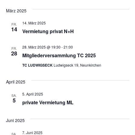
a
t
März 2025
l
e
14. März 2025
FR.
t
14
Vermietung privat N+H
n
u
-
28. März 2025 @ 19:30
-
21:00
FR.
n
28
Mitgliederversammlung TC 2025
N
g
TC LUDWIGSECK
Ludwigseck 19, Neunkirchen
A
a
April 2025
n
v
s
5. April 2025
SA.
i
5
private Vermietung ML
i
g
c
Juni 2025
a
h
7. Juni 2025
SA.