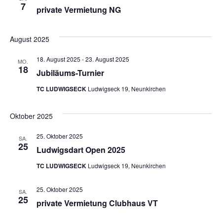
t
t
7
private Vermietung NG
e
i
n
August 2025
o
-
18. August 2025
-
23. August 2025
MO.
n
18
Jubiläums-Turnier
N
TC LUDWIGSECK
Ludwigseck 19, Neunkirchen
a
v
Oktober 2025
i
25. Oktober 2025
SA.
g
25
Ludwigsdart Open 2025
a
TC LUDWIGSECK
Ludwigseck 19, Neunkirchen
t
25. Oktober 2025
SA.
i
25
private Vermietung Clubhaus VT
o