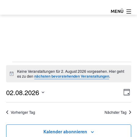
Zum
TC
MENÜ
Inhalt
Ludwigseck
springen
Salchendorf
e.V.
Veranstaltungen
Keine Veranstaltungen für 2. August 2026 vorgesehen. Hier geht
Hinweis
es zu den
nächsten bevorstehenden Veranstaltungen
.
für
02.08.2026
A
V
2.
Tag
Datum
e
n
August
wählen.
Vorheriger Tag
Nächster Tag
r
s
2026
a
i
Kalender abonnieren